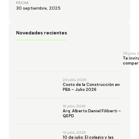
FECHA
30 septiembre, 2025
Novedades recientes
29 julio,
Te invi
compart
inaugur
la mues
“Despla
24 julio, 2026
Costo de la Construcción en
PBA – Julio 2026
16 julio, 2026
Arq. Alberto Daniel Filiberti –
QEPD
10 julio, 2026
10 de julio: El colegio y las