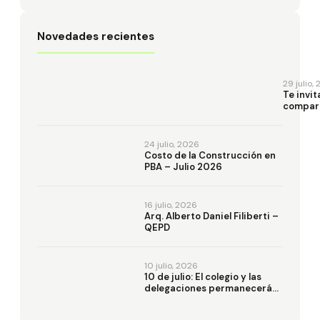
Novedades recientes
29 julio,
Te invi
compart
inaugur
la mues
“Despla
24 julio, 2026
Costo de la Construcción en
PBA – Julio 2026
16 julio, 2026
Arq. Alberto Daniel Filiberti –
QEPD
10 julio, 2026
10 de julio: El colegio y las
delegaciones permanecerán
cerrados